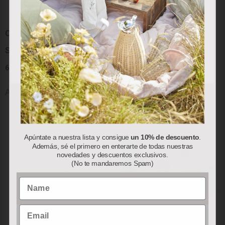
sus hábitos de navegación (por ejemplo, páginas
visitadas). Puede obtener más información y configurar
sus preferencias.
Colección “Red Berry”:
Colección “Red Berry”:
Servilletas de Papel
Bolsa Térmica
Aceptar
Rechazar
Personalizar
6.50
€
78.00
€
Añadir al carrito
Añadir al carrito
Apúntate a nuestra lista y consigue
un 10% de descuento
.
Además, sé el primero en enterarte de todas nuestras
novedades y descuentos exclusivos.
(No te mandaremos Spam)
Name
Email