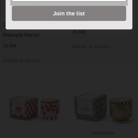
Vela A Dopo “Eye” –
Join the list
Aroma Incense & Smoke
Colección “Red Berry”:
35.00
€
Manopla Horno
23.50
€
Añadir al carrito
Añadir al carrito