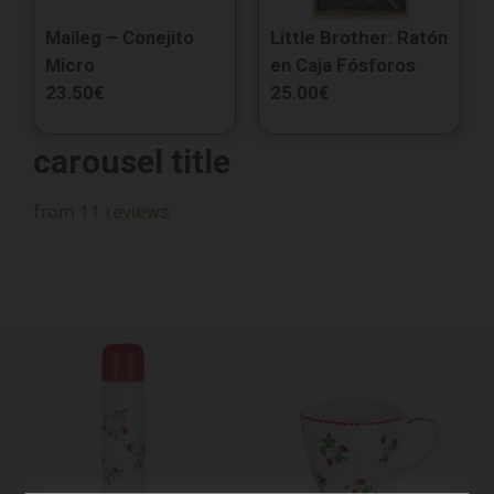
Maileg – Conejito
Little Brother: Ratón
Micro
en Caja Fósforos
23.50
€
25.00
€
carousel title
from 11 reviews