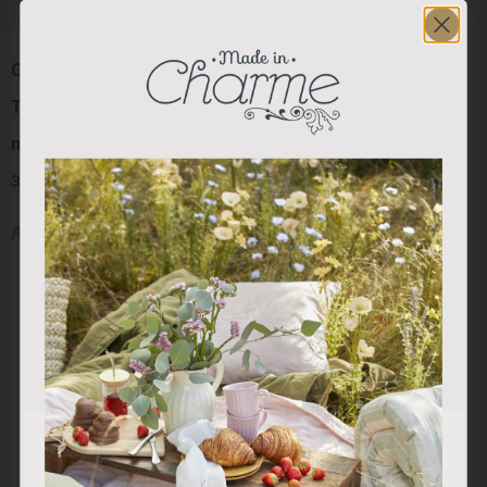
Colección “Red Berry”:
Colección “Red Berry”:
Termo Blanco Berry (800
Mug Porcelana
ml)
27.50
€
37.00
€
Añadir al carrito
Añadir al carrito
Utilizamos cookies propias y de terceros para analizar
nuestros servicios y mostrarle publicidad relacionada con
sus preferencias en base a un perfil elaborado a partir de