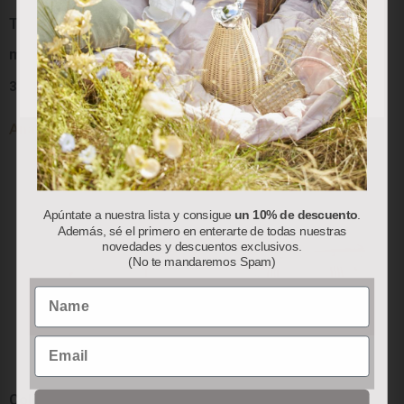
sus preferencias.
Termo Blanco Berry (800
Mug Porcelana
ml)
27.50
€
Aceptar
Rechazar
Personalizar
37.00
€
Añadir al carrito
Añadir al carrito
Apúntate a nuestra lista y consigue
un 10% de descuento
.
Además, sé el primero en enterarte de todas nuestras
novedades y descuentos exclusivos.
(No te mandaremos Spam)
Name
Email
Colección “Red Berry”:
Colección “Red Berry”: