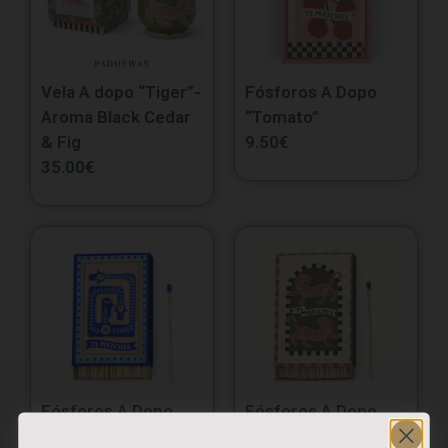
Vela A dopo “Tiger”-
Fósforos A Dopo
Aroma Black Cedar
“Tomato”
& Fig
9.50
€
35.00
€
Fósforos A Dopo
Fósforos A Dopo
“Eye”
“Tiger”