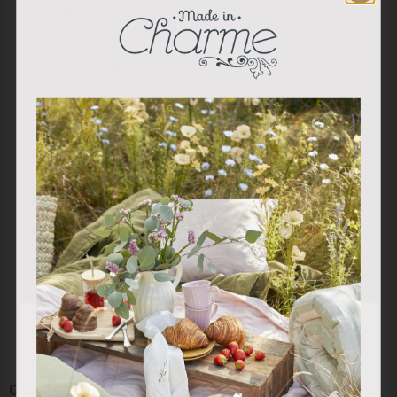
9.50
€
9.50
€
carousel title
from 11 reviews
Utilizamos cookies propias y de terceros para analizar
nuestros servicios y mostrarle publicidad relacionada con
sus preferencias en base a un perfil elaborado a partir de
sus hábitos de navegación (por ejemplo, páginas
Colección “Red Berry”:
Colección “Red Berry”:
visitadas). Puede obtener más información y configurar