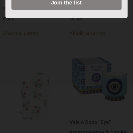
Join the list
Servilletas de Papel
Bolsa Térmica
6.50
€
78.00
€
Añadir al carrito
Añadir al carrito
Vela A Dopo “Eye” –
Aroma Incense & Smoke