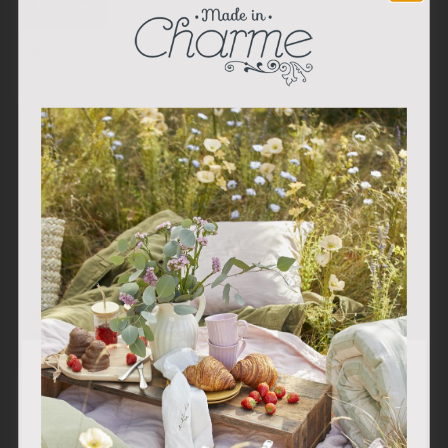
Buscar
FILTROS
Casa Cerámica para
Velas Verde Claro
36.00
€
Utilizamos cookies propias y de terceros para analizar
nuestros servicios y mostrarle publicidad relacionada con
sus preferencias en base a un perfil elaborado a partir de
sus hábitos de navegación (por ejemplo, páginas
visitadas). Puede obtener más información y configurar