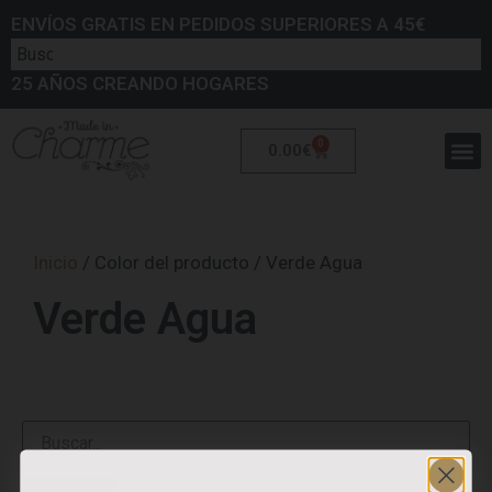
ENVÍOS GRATIS EN PEDIDOS SUPERIORES A 45€
25 AÑOS CREANDO HOGARES
0
0.00
€
Inicio
/ Color del producto / Verde Agua
Verde Agua