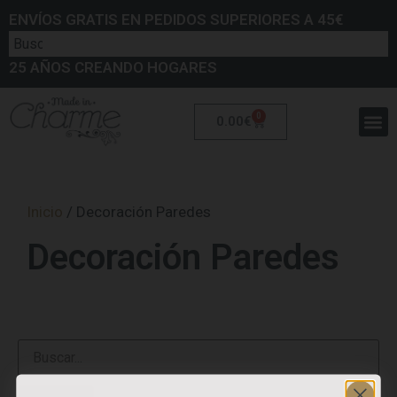
ENVÍOS GRATIS EN PEDIDOS SUPERIORES A 45€
25 AÑOS CREANDO HOGARES
0
0.00
€
Inicio
/ Decoración Paredes
Decoración Paredes