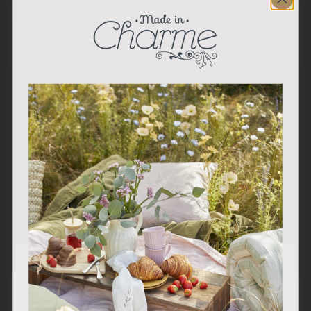
Buscar
FILTROS
Centro Decorativo
Percha Conejito,
“Trío de osos”
Osito o Ovejita –
58.00
€
Madera Tallada
17.50
€
Utilizamos cookies propias y de terceros para analizar
nuestros servicios y mostrarle publicidad relacionada con
sus preferencias en base a un perfil elaborado a partir de
sus hábitos de navegación (por ejemplo, páginas