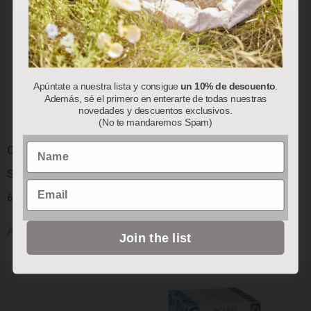
Apúntate a nuestra lista y consigue
un 10% de descuento
.
Además, sé el primero en enterarte de todas nuestras
novedades y descuentos exclusivos.
(No te mandaremos Spam)
Name
Colección “Red Berry”:
Colección “Red Berry”:
Servilletas de Papel
Bolsa Térmica
Email
6.50
€
78.00
€
Añadir al carrito
Añadir al carrito
Join the list