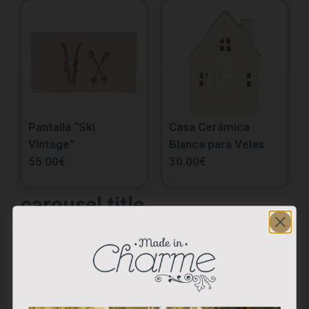
Pantalla “Ski
Casa Cerámica
Vintage”
Blanca para Velas
55.00
€
30.00
€
carousel title
from 11 reviews