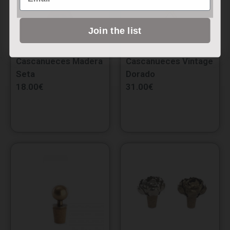
Join the list
Cascanueces Madera
Cascanueces Vintage
Seta
Dorado
18.00
€
31.00
€