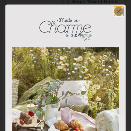
Hogar ‘Sweet Home’
26.80
€
Caja Cristal/Metal
Caja Cristal/Metal
Cinc Cuadrada
Cuadrada “Solitaire
“Solitaire “para
“para Servilletas Gold
Servilletas
34.50
€
34.50
€
Utilizamos cookies propias y de terceros para analizar
nuestros servicios y mostrarle publicidad relacionada con