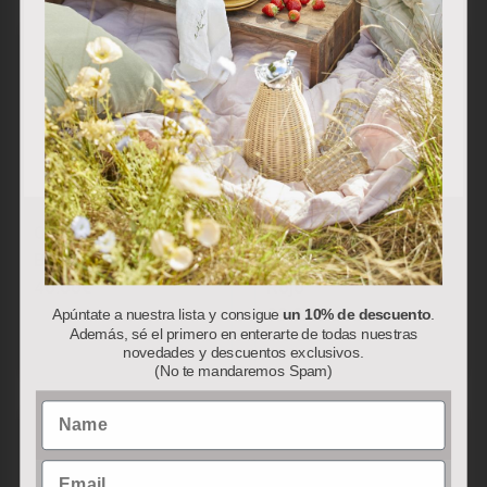
sus preferencias en base a un perfil elaborado a partir de
sus hábitos de navegación (por ejemplo, páginas
visitadas). Puede obtener más información y configurar
sus preferencias.
Aceptar
Rechazar
Personalizar
Camino Mesa Lino
Cascanueces de
Blanco
Madera – Champiñón
40.00
€
Rojo
29.90
€
Apúntate a nuestra lista y consigue
un 10% de descuento
.
Además, sé el primero en enterarte de todas nuestras
novedades y descuentos exclusivos.
(No te mandaremos Spam)
Name
Email