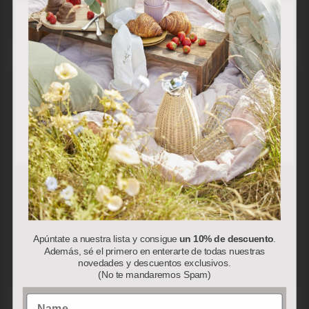
Utilizamos cookies propias y de terceros para analizar
nuestros servicios y mostrarle publicidad relacionada con
sus preferencias en base a un perfil elaborado a partir de
sus hábitos de navegación (por ejemplo, páginas
visitadas). Puede obtener más información y configurar
sus preferencias.
Aceptar
Rechazar
Personalizar
Bandeja Rectangular
Bandeja Redonda con
Piel de Vaca
Corazón y Ciervos
39.00
€
-
63.00
€
23.00
€
Apúntate a nuestra lista y consigue
un 10% de descuento
.
Además, sé el primero en enterarte de todas nuestras
novedades y descuentos exclusivos.
(No te mandaremos Spam)
Name