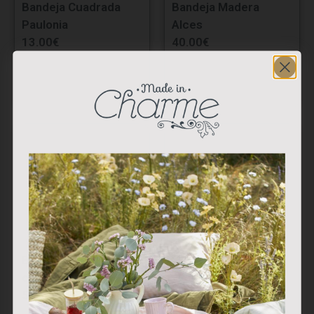
Bandeja Cuadrada
Bandeja Madera
Paulonia
Alces
13.00
€
40.00
€
Bandeja Rectangular
Bandeja Rectangular
c/Campana de Cristal
Paulonia
56.50
€