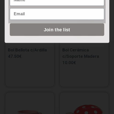
Email
Join the list
Bol Bellota c/Ardilla
Bol Cerámica
47.50
€
c/Soporte Madera
10.00
€