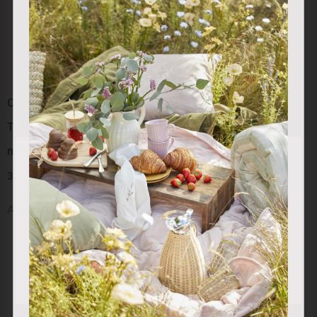
Colección “Red Berry”:
Colección “Red Berry”:
Termo Blanco Berry (800
Mug Porcelana
ml)
27.50
€
Utilizamos cookies propias y de terceros para analizar
nuestros servicios y mostrarle publicidad relacionada con
37.00
€
sus preferencias en base a un perfil elaborado a partir de
Añadir al carrito
sus hábitos de navegación (por ejemplo, páginas
Añadir al carrito
visitadas). Puede obtener más información y configurar
sus preferencias.
Aceptar
Rechazar
Personalizar