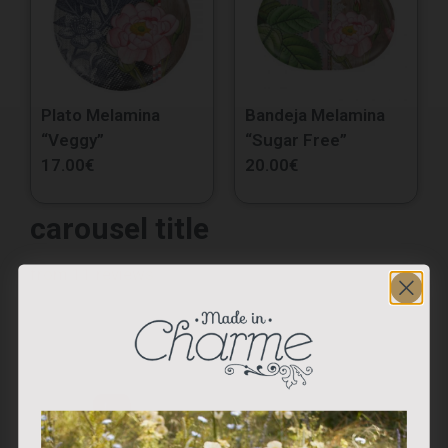
Plato Melamina
Bandeja Melamina
“Veggy”
“Sugar Free”
17.00
€
20.00
€
carousel title
from 11 reviews