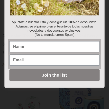
Apúntate a nuestra lista y consigue
un 10% de descuento
.
Además, sé el primero en enterarte de todas nuestras
novedades y descuentos exclusivos.
(No te mandaremos Spam)
Colección “Red Berry”:
Colección “Red Berry”:
Name
Servilletas de Papel
Bolsa Térmica
6.50
€
78.00
€
Email
Añadir al carrito
Añadir al carrito
Join the list