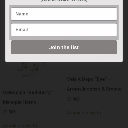
Name
Email
Join the list
Vela A Dopo “Eye” –
Aroma Incense & Smoke
Colección “Red Berry”:
35.00
€
Manopla Horno
23.50
€
Añadir al carrito
Añadir al carrito