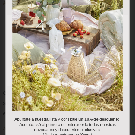
Añadir al carrito
Utilizamos cookies propias y de terceros para analizar
nuestros servicios y mostrarle publicidad relacionada con
sus preferencias en base a un perfil elaborado a partir de
sus hábitos de navegación (por ejemplo, páginas
visitadas). Puede obtener más información y configurar
sus preferencias.
Aceptar
Rechazar
Personalizar
Colección “Red Berry”:
Colección “Red Berry”:
Servilletas de Papel
Bolsa Térmica
6.50
€
78.00
€
Apúntate a nuestra lista y consigue
un 10% de descuento
.
Además, sé el primero en enterarte de todas nuestras
Añadir al carrito
Añadir al carrito
novedades y descuentos exclusivos.
(No te mandaremos Spam)