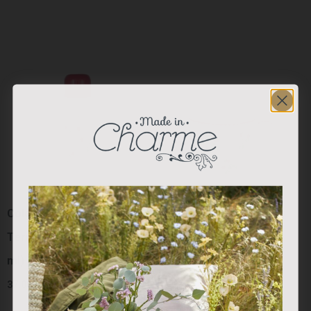
Colección “Red Berry”:
Colección “Red Berry”:
Termo Blanco Berry (800
Mug Porcelana
ml)
27.50
€
37.00
€
Añadir al carrito