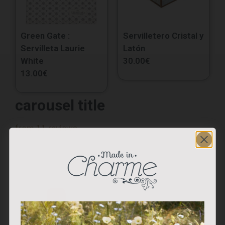
Green Gate :
Servilletero Cristal y
Servilleta Laurie
Latón
White
30.00
€
13.00
€
carousel title
from 11 reviews