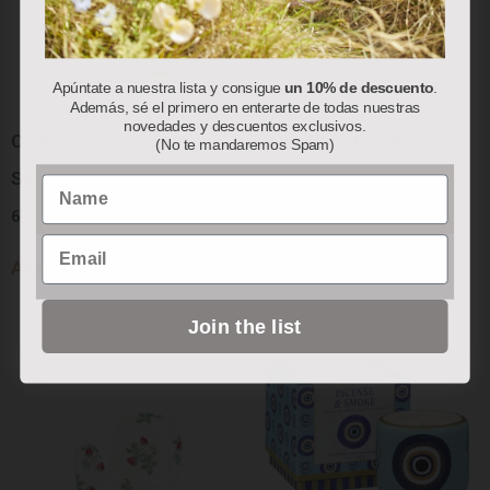
Apúntate a nuestra lista y consigue
un 10% de descuento
.
Además, sé el primero en enterarte de todas nuestras
novedades y descuentos exclusivos.
Colección “Red Berry”:
Colección “Red Berry”:
(No te mandaremos Spam)
Servilletas de Papel
Bolsa Térmica
Name
6.50
€
78.00
€
Email
Añadir al carrito
Añadir al carrito
Join the list