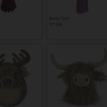
Borla “Sol”
37.50
€