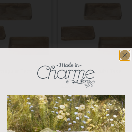
tangular Teca –
Bandeja Rectangular Teca –
Pequeña
22.00
€