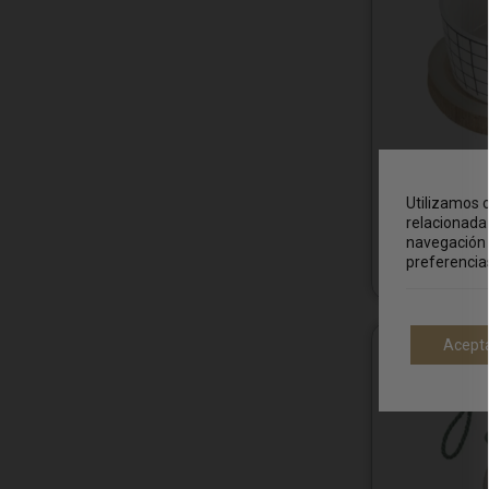
Bol Cerámic
Utilizamos c
relacionada 
10.00
€
navegación 
preferencia
Acept