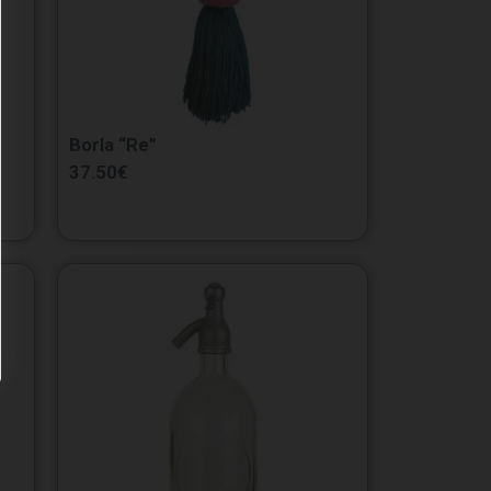
Borla “Re”
37.50
€