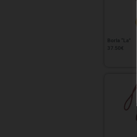
Borla “La”
37.50
€