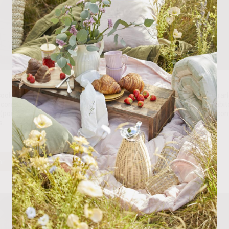
a c/Soporte Madera
Borla “Do”
ookies propias y de terceros para analizar nuestros servicios y mostrarl
con sus preferencias en base a un perfil elaborado a partir de sus hábit
37.50
€
(por ejemplo, páginas visitadas). Puede obtener más información y con
s.
ar
Rechazar
Personalizar