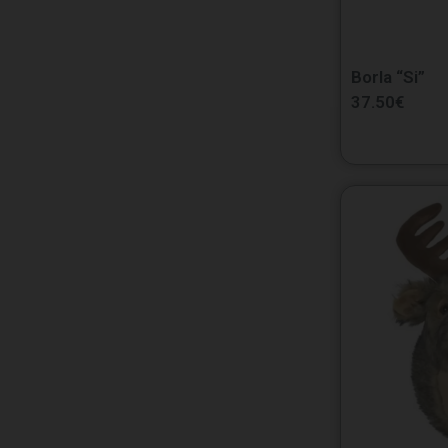
Borla “Si”
37.50
€