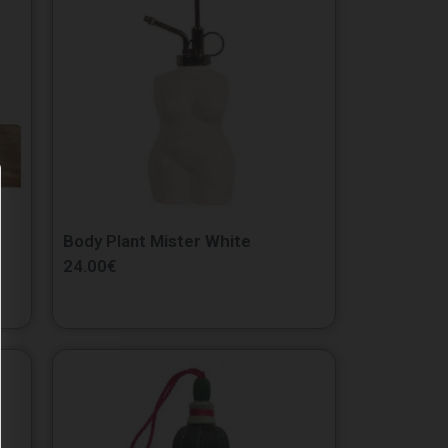
Body Plant Mister White
24.00
€