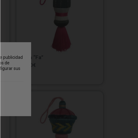
Borla “Fa”
e publicidad
os de
37.50
€
figurar sus