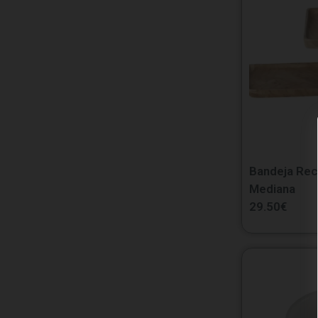
Bandeja Rec
Mediana
29.50
€