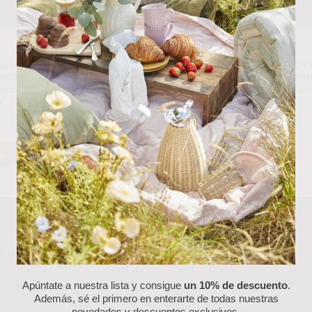
ookies propias y de terceros para analizar nuestros servicios y mostrarl
con sus preferencias en base a un perfil elaborado a partir de sus hábit
(por ejemplo, páginas visitadas). Puede obtener más información y con
s.
ar
Rechazar
Personalizar
Apúntate a nuestra lista y consigue
un 10% de descuento
.
Además, sé el primero en enterarte de todas nuestras
novedades y descuentos exclusivos.