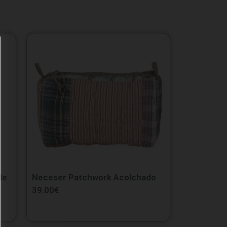
de
Neceser Patchwork Acolchado
39.00
€