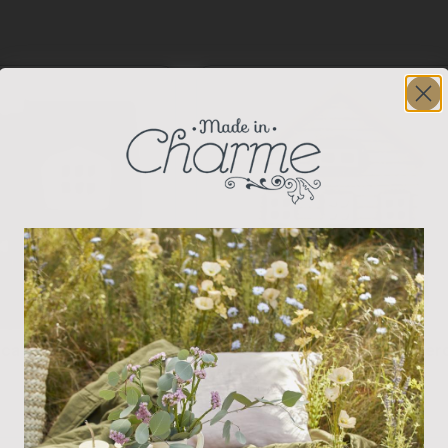
ca para Velas Tejado
Casa Cerámica para Velas Ver
Claro
36.00
€