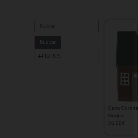
Buscar
FILTROS
Casa Cerámi
Negro
36.00
€