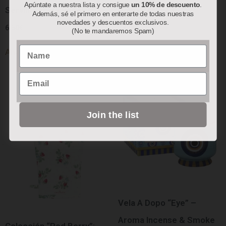
Apúntate a nuestra lista y consigue
un 10% de descuento
.
Servilletas de Papel
Bolsa Térmica
Además, sé el primero en enterarte de todas nuestras
novedades y descuentos exclusivos.
6.50
€
78.00
€
(No te mandaremos Spam)
Name
Añadir al carrito
Añadir al carrito
Email
Join the list
Vela A Dopo “Eye” –
Aroma Incense & Smoke
Colección “Red Berry”: