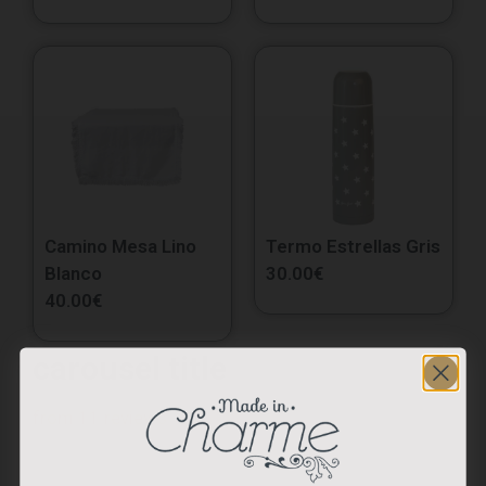
Camino Mesa Lino
Termo Estrellas Gris
Blanco
30.00
€
40.00
€
carousel title
from 11 reviews