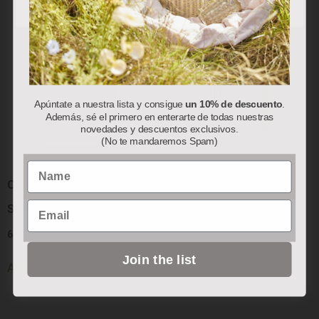
Apúntate a nuestra lista y consigue
un 10% de descuento
.
Además, sé el primero en enterarte de todas nuestras
novedades y descuentos exclusivos.
(No te mandaremos Spam)
Name
Colección “Red Berry”:
Colección “Red Berry”:
Email
Servilletas de Papel
Bolsa Térmica
6.50
€
78.00
€
Join the list
Añadir al carrito
Añadir al carrito