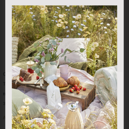
Colección “Red Berry”:
Colección “Red Berry”:
Utilizamos cookies propias y de terceros para analizar
Termo Blanco Berry (800
Mug Porcelana
nuestros servicios y mostrarle publicidad relacionada con
sus preferencias en base a un perfil elaborado a partir de
ml)
27.50
€
sus hábitos de navegación (por ejemplo, páginas
visitadas). Puede obtener más información y configurar
37.00
€
sus preferencias.
Añadir al carrito
Añadir al carrito
Aceptar
Rechazar
Personalizar