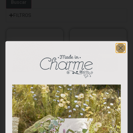
Buscar
FILTROS
“Aix-en-Provence”:
“Aix-en-Provence”:
Mantel Resinado
Mantel Resinado
Beige/Rojo
Ébano
62.00
€
-
87.00
€
62.00
€
-
87.00
€