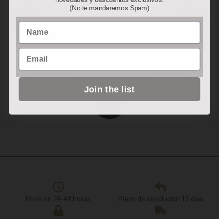
(No te mandaremos Spam)
Name
Email
Join the list
Envío en 24-48 horas
Plazo de devolución 15 días