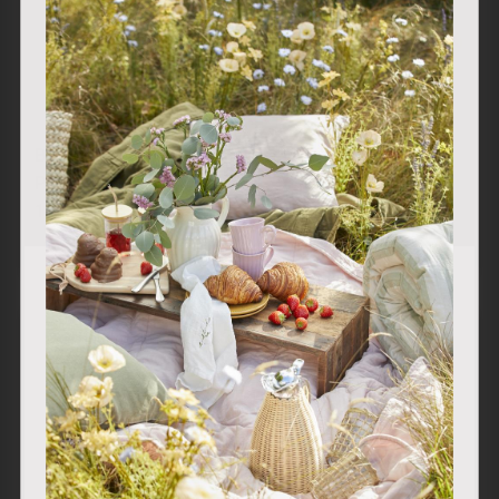
Bandeja Corazón
Bandeja Cuadrada
Paulonia S
Paulonia
18.00
€
13.00
€
Utilizamos cookies propias y de terceros para analizar
nuestros servicios y mostrarle publicidad relacionada con
sus preferencias en base a un perfil elaborado a partir de
sus hábitos de navegación (por ejemplo, páginas
visitadas). Puede obtener más información y configurar
sus preferencias.
Aceptar
Rechazar
Personalizar