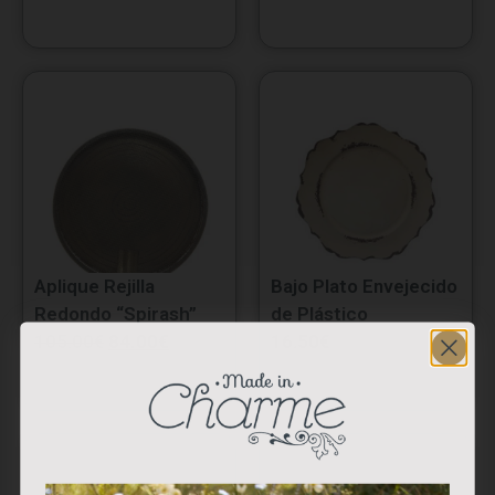
Aplique Rejilla
Bajo Plato Envejecido
Redondo “Spirash”
de Plástico
105.00
€
84.00
€
16.50
€