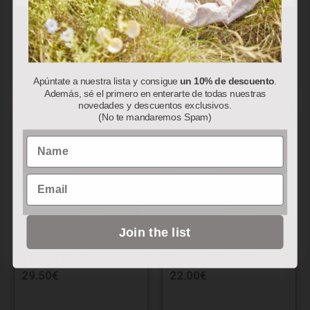
Bandeja Metal Blanco
Bandeja Rectangular
c/Torniquete
Paulonia
38.00
€
Apúntate a nuestra lista y consigue
un 10% de descuento
.
Además, sé el primero en enterarte de todas nuestras
novedades y descuentos exclusivos.
(No te mandaremos Spam)
Name
Email
Join the list
Bandeja Rectangular
Bandeja Rectangular
Teca – Mediana
Teca – Pequeña
29.50
€
22.00
€