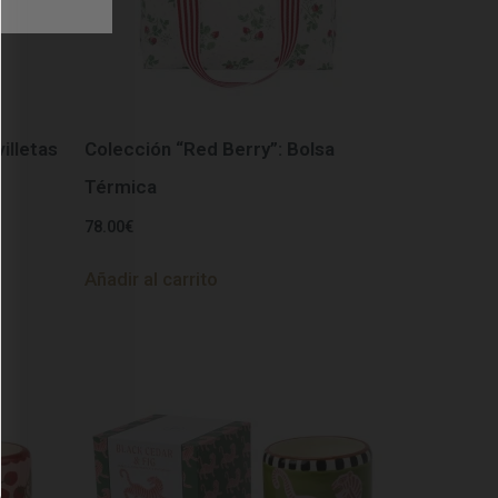
illetas
Colección “Red Berry”: Bolsa
Térmica
78.00
€
Añadir al carrito