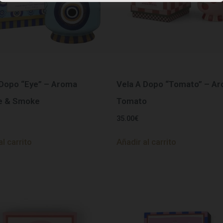
 Dopo “Eye” – Aroma
Vela A Dopo “Tomato” – A
e & Smoke
Tomato
35.00
€
al carrito
Añadir al carrito