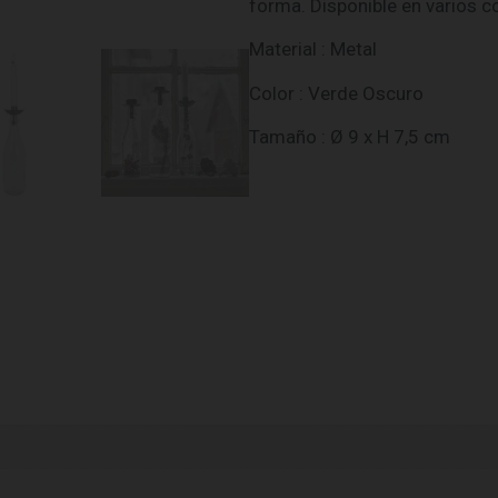
forma. Disponible en varios c
Material : Metal
Color : Verde Oscuro
Tamaño : Ø 9 x H 7,5 cm