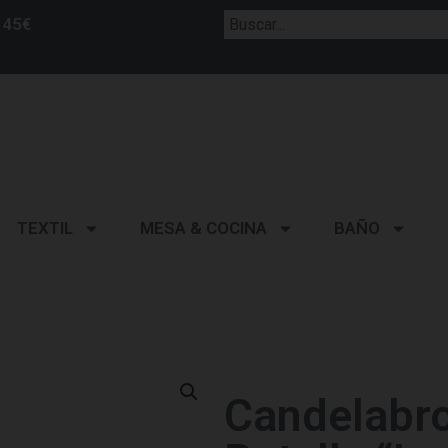
 45€
TEXTIL
MESA & COCINA
BAÑO
Candelabro