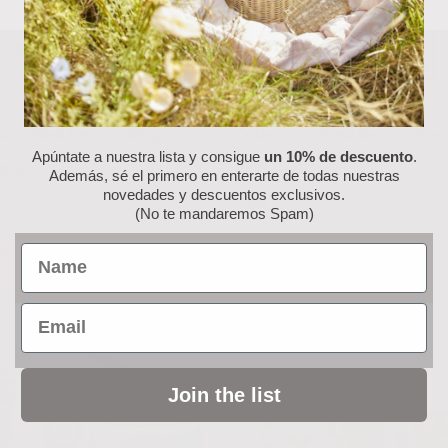
ión “Red Berry”: Mug
Colección “Red Berry”: Serv
Apúntate a nuestra lista y consigue
un 10% de descuento
.
ana
de Papel
Además, sé el primero en enterarte de todas nuestras
novedades y descuentos exclusivos.
6.50
€
(No te mandaremos Spam)
al carrito
Añadir al carrito
Name
Email
Join the list