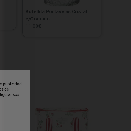
Botellita Portavelas Cristal
c/Grabado
11.00
€
e publicidad
os de
figurar sus