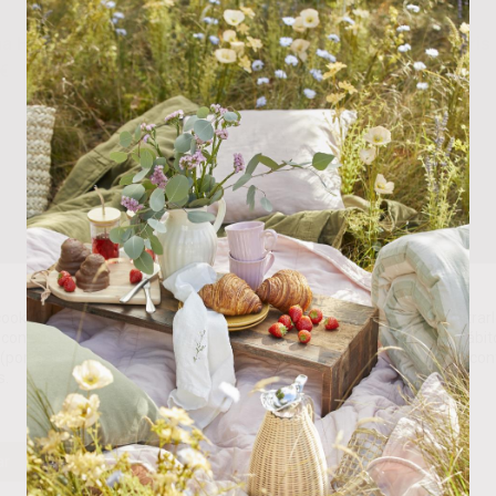
a Hojas Deco
Candelabro Flor Cinc Gris
€
9.50
€
ookies propias y de terceros para analizar nuestros servicios y mostrarl
con sus preferencias en base a un perfil elaborado a partir de sus hábit
(por ejemplo, páginas visitadas). Puede obtener más información y con
s.
ar
Rechazar
Personalizar