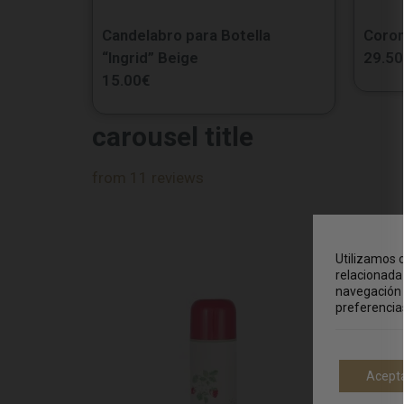
Candelabro para Botella
Coron
“Ingrid” Beige
29.50
15.00
€
carousel title
from 11 reviews
Utilizamos c
relacionada 
navegación 
preferencia
Acept