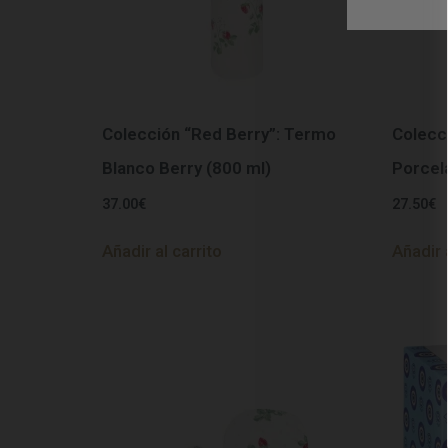
Colección “Red Berry”: Termo
Colecc
Blanco Berry (800 ml)
Porcel
37.00
€
27.50
€
Añadir al carrito
Añadir 