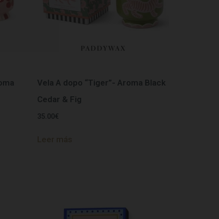
roma
Vela A dopo “Tiger”- Aroma Black
Cedar & Fig
35.00
€
Leer más