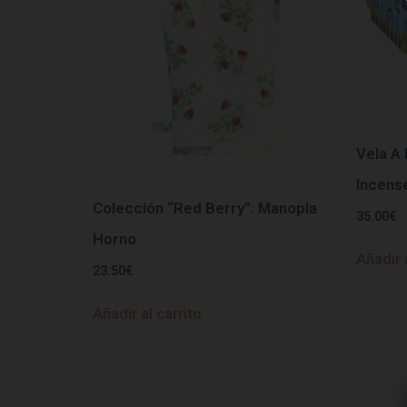
Vela A
Incens
Colección “Red Berry”: Manopla
35.00
€
Horno
Añadir 
23.50
€
Añadir al carrito