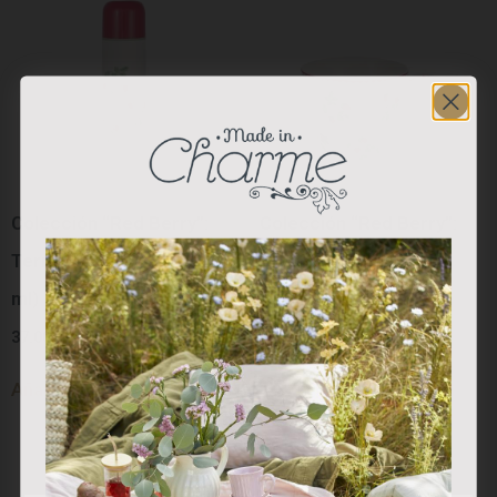
Colección “Red Berry”:
Colección “Red Berry”:
Termo Blanco Berry (800
Mug Porcelana
ml)
27.50
€
37.00
€
Añadir al carrito
Añadir al carrito