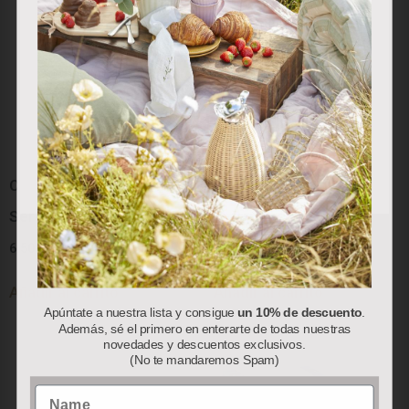
Utilizamos cookies propias y de terceros para analizar
nuestros servicios y mostrarle publicidad relacionada con
sus preferencias en base a un perfil elaborado a partir de
sus hábitos de navegación (por ejemplo, páginas
visitadas). Puede obtener más información y configurar
sus preferencias.
Aceptar
Rechazar
Personalizar
Colección “Red Berry”:
Colección “Red Berry”:
Servilletas de Papel
Bolsa Térmica
6.50
€
78.00
€
Añadir al carrito
Añadir al carrito
Apúntate a nuestra lista y consigue
un 10% de descuento
.
Además, sé el primero en enterarte de todas nuestras
novedades y descuentos exclusivos.
(No te mandaremos Spam)
Name