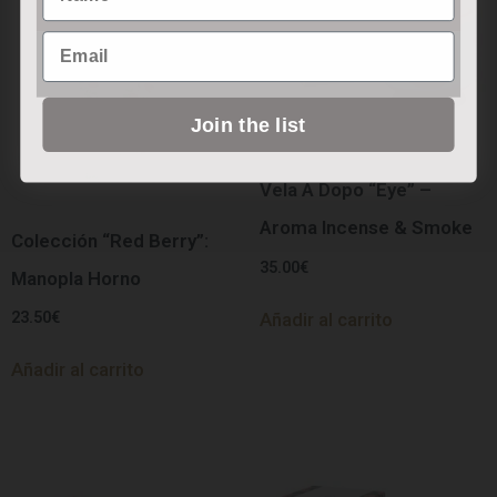
Email
Join the list
Vela A Dopo “Eye” –
Aroma Incense & Smoke
Colección “Red Berry”:
35.00
€
Manopla Horno
23.50
€
Añadir al carrito
Añadir al carrito