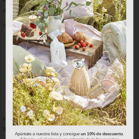
27.50
€
37.00
€
Añadir al carrito
Añadir al carrito
Utilizamos cookies propias y de terceros para analizar
nuestros servicios y mostrarle publicidad relacionada con
sus preferencias en base a un perfil elaborado a partir de
sus hábitos de navegación (por ejemplo, páginas
visitadas). Puede obtener más información y configurar
sus preferencias.
Aceptar
Rechazar
Personalizar
Colección “Red Berry”:
Colección “Red Berry”:
Servilletas de Papel
Bolsa Térmica
Apúntate a nuestra lista y consigue
un 10% de descuento
.