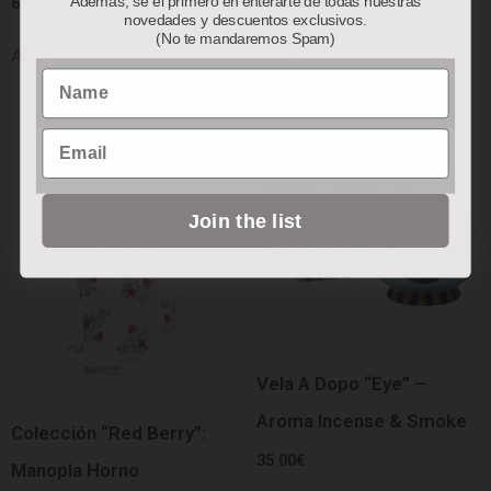
Además, sé el primero en enterarte de todas nuestras
6.50
€
78.00
€
novedades y descuentos exclusivos.
(No te mandaremos Spam)
Añadir al carrito
Añadir al carrito
Name
Email
Join the list
Vela A Dopo “Eye” –
Aroma Incense & Smoke
Colección “Red Berry”:
35.00
€
Manopla Horno