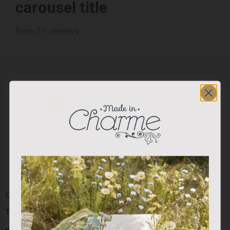
carousel title
from 11 reviews
Colección “Red Berry”:
Colección “Red Berry”:
Termo Blanco Berry (800
Mug Porcelana
ml)