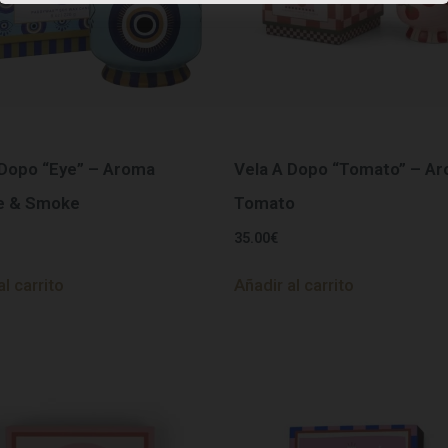
 Dopo “Eye” – Aroma
Vela A Dopo “Tomato” – A
e & Smoke
Tomato
35.00
€
al carrito
Añadir al carrito