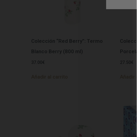
Colección “Red Berry”: Termo
Colecc
Blanco Berry (800 ml)
Porcel
37.00
€
27.50
€
Añadir al carrito
Añadir 