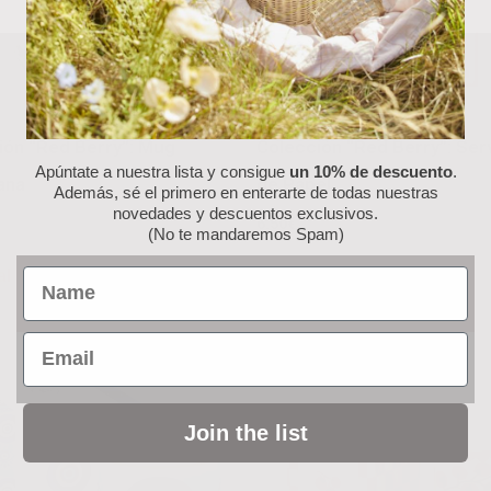
ión “Red Berry”: Mug
Colección “Red Berry”: Serv
Apúntate a nuestra lista y consigue
un 10% de descuento
.
ana
de Papel
Además, sé el primero en enterarte de todas nuestras
novedades y descuentos exclusivos.
6.50
€
(No te mandaremos Spam)
al carrito
Añadir al carrito
Name
Email
Join the list