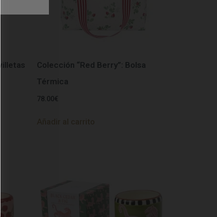
illetas
Colección “Red Berry”: Bolsa
Térmica
78.00
€
Añadir al carrito