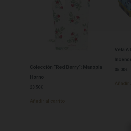
Vela A
Incens
Colección “Red Berry”: Manopla
35.00
€
Horno
Añadir 
23.50
€
Añadir al carrito