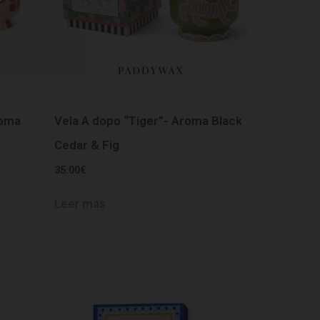
roma
Vela A dopo “Tiger”- Aroma Black
Cedar & Fig
35.00
€
Leer más