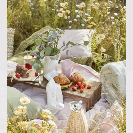
 “Re”
Ex-Voto Corazón Dorado 
€
Esmaltado Rojo/Blanco
21.00
€
ookies propias y de terceros para analizar nuestros servicios y mostrarl
con sus preferencias en base a un perfil elaborado a partir de sus hábit
(por ejemplo, páginas visitadas). Puede obtener más información y con
s.
ar
Rechazar
Personalizar