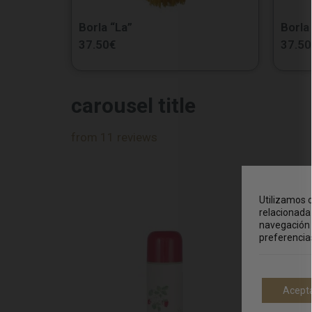
Borla “La”
Borla
37.50
€
37.50
carousel title
from 11 reviews
Utilizamos c
relacionada 
navegación 
preferencia
Acept