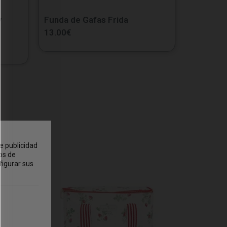
y
Funda de Gafas Frida
13.00
€
e publicidad
os de
figurar sus