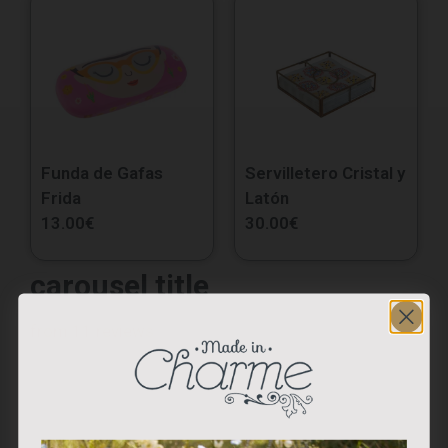
Funda de Gafas
Servilletero Cristal y
Frida
Latón
13.00
€
30.00
€
carousel title
from 11 reviews