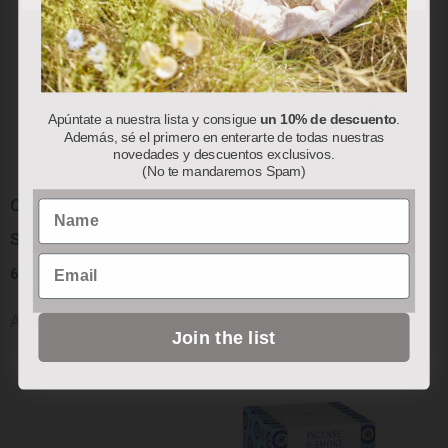
Apúntate a nuestra lista y consigue
un 10% de descuento
.
Además, sé el primero en enterarte de todas nuestras
novedades y descuentos exclusivos.
(No te mandaremos Spam)
Colección “Red Berry”:
Colección “Red Berry”:
Name
Servilletas de Papel
Bolsa Térmica
Email
6.50
€
78.00
€
Añadir al carrito
Añadir al carrito
Join the list