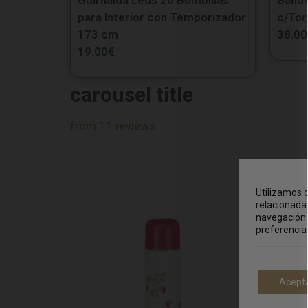
para Interior con Temporizador
c/Tor
173 cm
38.00
19.00
€
carousel title
from 11 reviews
Utilizamos c
relacionada 
navegación 
preferencia
Acept