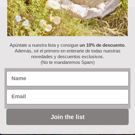
ión “Red Berry”: Mug
Colección “Red Berry”: Serv
Apúntate a nuestra lista y consigue
un 10% de descuento
.
ana
de Papel
Además, sé el primero en enterarte de todas nuestras
novedades y descuentos exclusivos.
6.50
€
(No te mandaremos Spam)
al carrito
Añadir al carrito
Name
Email
Join the list