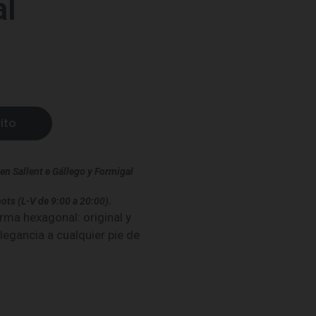
al
ito
en Sallent e Gállego y Formigal
ots (L-V de 9:00 a 20:00).
orma hexagonal: original y
elegancia a cualquier pie de