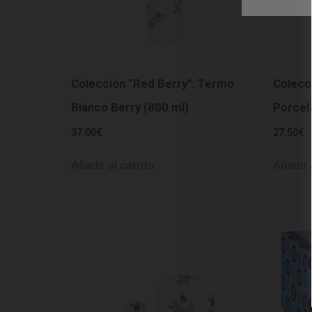
Colección “Red Berry”: Termo
Colecc
Blanco Berry (800 ml)
Porcel
37.00
€
27.50
€
Añadir al carrito
Añadir 