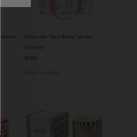
illetas
Colección “Red Berry”: Bolsa
Térmica
78.00
€
Añadir al carrito