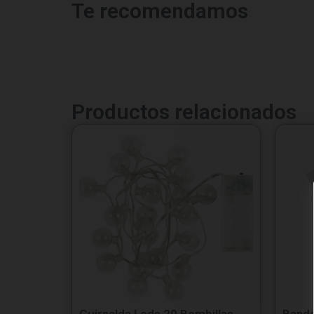
Te recomendamos
Productos relacionados
Guirnalda Leds 20 Bombillas
Bande