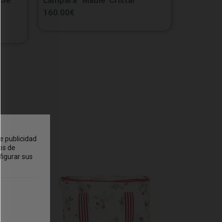
160.00
€
e publicidad
os de
figurar sus