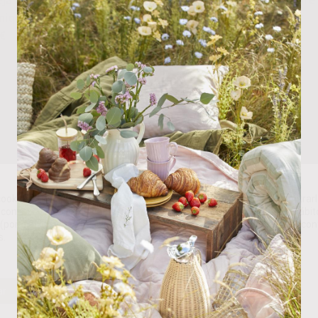
niquete
Increible”
€
12.00
€
ookies propias y de terceros para analizar nuestros servicios y mostrarl
con sus preferencias en base a un perfil elaborado a partir de sus hábit
(por ejemplo, páginas visitadas). Puede obtener más información y con
s.
ar
Rechazar
Personalizar