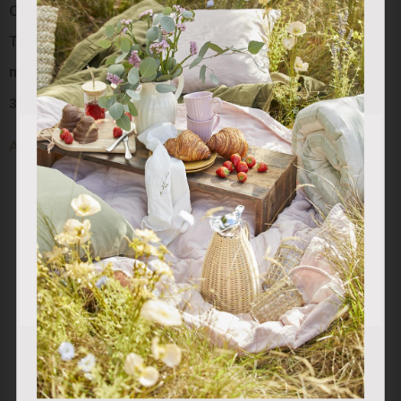
Colección “Red Berry”:
Colección “Red Berry”:
Termo Blanco Berry (800
Mug Porcelana
ml)
27.50
€
37.00
€
Añadir al carrito
Utilizamos cookies propias y de terceros para analizar
Añadir al carrito
nuestros servicios y mostrarle publicidad relacionada con
sus preferencias en base a un perfil elaborado a partir de
sus hábitos de navegación (por ejemplo, páginas
visitadas). Puede obtener más información y configurar
sus preferencias.
Aceptar
Rechazar
Personalizar