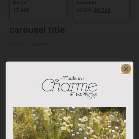
Beige
Algodón
15.00
€
42.50
€
28.50
€
carousel title
from 11 reviews