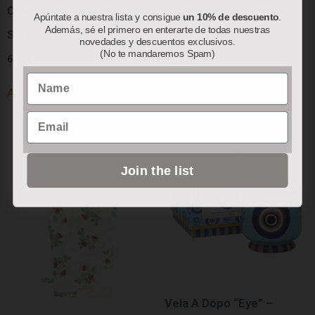
Colección “Red Berry”:
Colección “Red Berry”:
Apúntate a nuestra lista y consigue
un 10% de descuento
.
Además, sé el primero en enterarte de todas nuestras
Servilletas de Papel
Bolsa Térmica
novedades y descuentos exclusivos.
(No te mandaremos Spam)
6.50
€
78.00
€
Name
Añadir al carrito
Añadir al carrito
Email
Join the list
Vela A Dopo “Eye” –