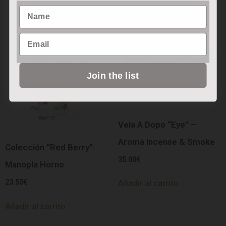
Name
Email
Join the list
Vela A Dopo “Eye” –
Aroma Incense & Smoke
Colección “Red Berry”:
35.00
€
Manopla Horno
23.50
€
Añadir al carrito
Añadir al carrito