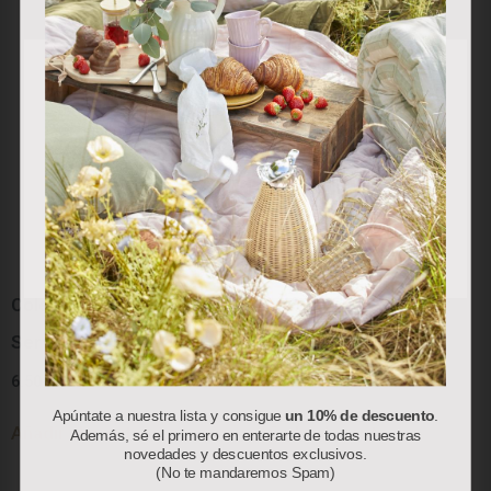
Utilizamos cookies propias y de terceros para analizar
nuestros servicios y mostrarle publicidad relacionada con
sus preferencias en base a un perfil elaborado a partir de
sus hábitos de navegación (por ejemplo, páginas
visitadas). Puede obtener más información y configurar
sus preferencias.
Aceptar
Rechazar
Personalizar
Colección “Red Berry”:
Colección “Red Berry”:
Servilletas de Papel
Bolsa Térmica
6.50
€
78.00
€
Apúntate a nuestra lista y consigue
un 10% de descuento
.
Añadir al carrito
Añadir al carrito
Además, sé el primero en enterarte de todas nuestras
novedades y descuentos exclusivos.
(No te mandaremos Spam)