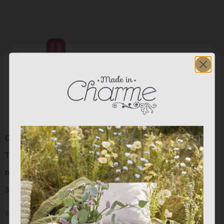
Colección “Red Berry”:
Colección “Red Berry”:
Termo Blanco Berry (800
Mug Porcelana
ml)
27.50
€
37.00
€
Añadir al carrito
Añadir al carrito