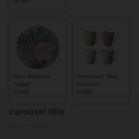
26.80
€
Plato Melamina
“Bohemian”: Mug
“Veggy”
Cerámica
17.00
€
23.00
€
carousel title
from 11 reviews