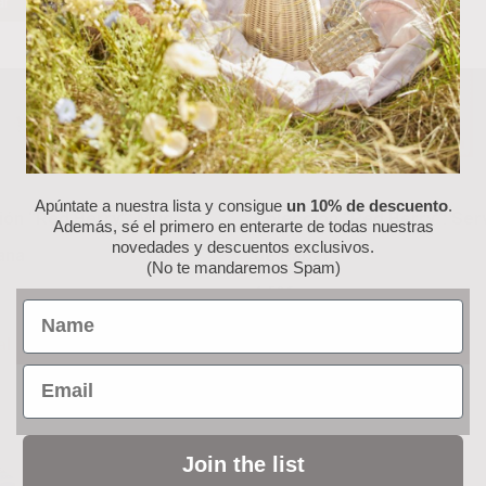
ar
Rechazar
Personalizar
Apúntate a nuestra lista y consigue
un 10% de descuento
.
ión “Red Berry”: Mug
Colección “Red Berry”: Serv
Además, sé el primero en enterarte de todas nuestras
novedades y descuentos exclusivos.
ana
de Papel
(No te mandaremos Spam)
6.50
€
Name
al carrito
Añadir al carrito
Email
Join the list