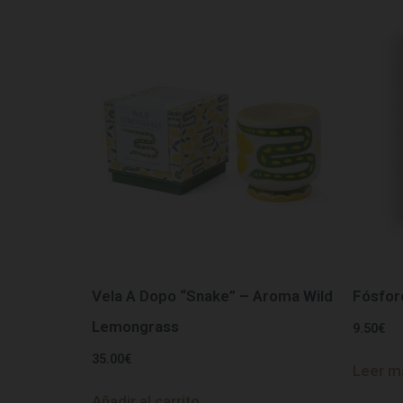
Vela A Dopo “Snake” – Aroma Wild
Fósfor
Lemongrass
9.50
€
35.00
€
Leer m
Añadir al carrito