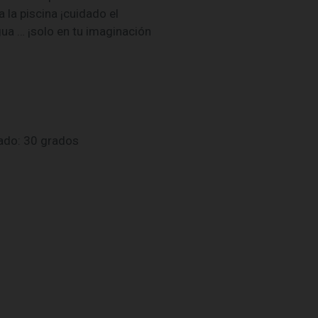
 la piscina ¡cuidado el
gua … ¡solo en tu imaginación
vado: 30 grados