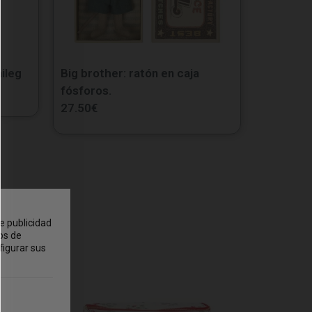
ileg
Big brother: ratón en caja
fósforos.
27.50
€
e publicidad
os de
figurar sus