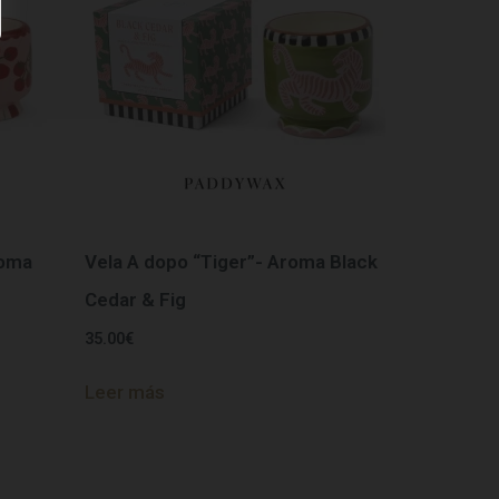
roma
Vela A dopo “Tiger”- Aroma Black
Cedar & Fig
35.00
€
Leer más