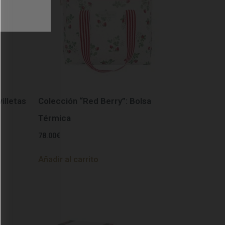
illetas
Colección “Red Berry”: Bolsa
Térmica
78.00
€
Añadir al carrito