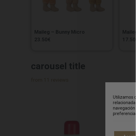
Maileg – Bunny Micro
Maile
23.50
€
17.50
carousel title
from 11 reviews
Utilizamos c
relacionada 
navegación 
preferencia