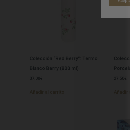
Acept
Colección “Red Berry”: Termo
Colecc
Blanco Berry (800 ml)
Porcel
37.00
€
27.50
€
Añadir al carrito
Añadir 