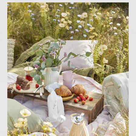
g – Saco de Dormir Verde
Trona Madera Blanca – Ma
€
16.50
€
ookies propias y de terceros para analizar nuestros servicios y mostrarl
con sus preferencias en base a un perfil elaborado a partir de sus hábit
(por ejemplo, páginas visitadas). Puede obtener más información y con
s.