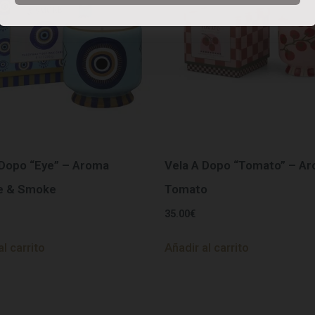
 Dopo “Eye” – Aroma
Vela A Dopo “Tomato” – A
e & Smoke
Tomato
35.00
€
al carrito
Añadir al carrito