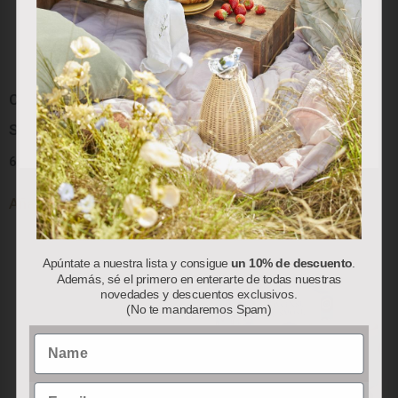
sus preferencias en base a un perfil elaborado a partir de
sus hábitos de navegación (por ejemplo, páginas
visitadas). Puede obtener más información y configurar
sus preferencias.
Colección “Red Berry”:
Colección “Red Berry”:
Servilletas de Papel
Bolsa Térmica
Aceptar
Rechazar
Personalizar
6.50
€
78.00
€
Añadir al carrito
Añadir al carrito
Apúntate a nuestra lista y consigue
un 10% de descuento
.
Además, sé el primero en enterarte de todas nuestras
novedades y descuentos exclusivos.
(No te mandaremos Spam)
Name
Email