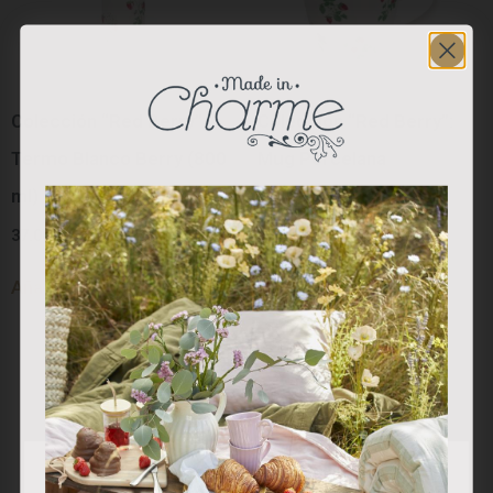
Colección “Red Berry”:
Colección “Red Berry”:
Termo Blanco Berry (800
Mug Porcelana
ml)
27.50
€
37.00
€
Añadir al carrito
Añadir al carrito
Utilizamos cookies propias y de terceros para analizar
nuestros servicios y mostrarle publicidad relacionada con