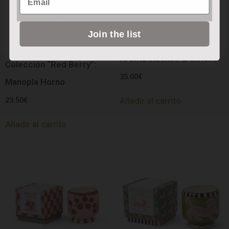
Join the list
Vela A Dopo “Eye” –
Aroma Incense & Smoke
Colección “Red Berry”:
35.00
€
Manopla Horno
23.50
€
Añadir al carrito
Añadir al carrito