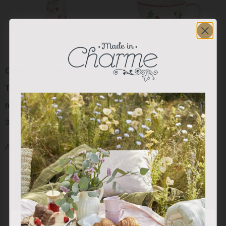
Colección “Red Berry”:
Colección “Red Berry”:
Termo Blanco Berry (800
Mug Porcelana
ml)
27.50
€
37.00
€
Añadir al carrito
Añadir al carrito
Utilizamos cookies propias y de terceros para analizar