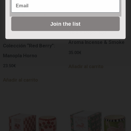
Email
Join the list
Vela A Dopo “Eye” –
Aroma Incense & Smoke
Colección “Red Berry”:
35.00
€
Manopla Horno
23.50
€
Añadir al carrito
Añadir al carrito