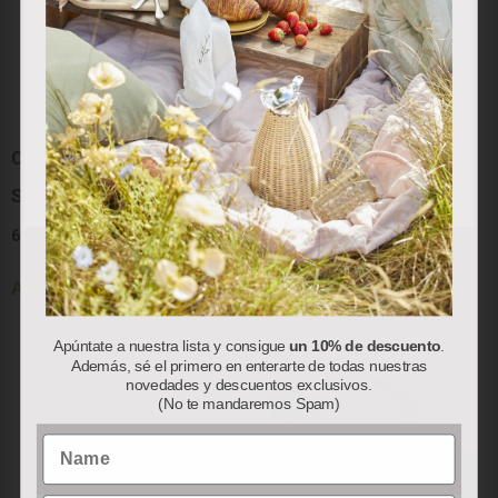
nuestros servicios y mostrarle publicidad relacionada con
sus preferencias en base a un perfil elaborado a partir de
sus hábitos de navegación (por ejemplo, páginas
visitadas). Puede obtener más información y configurar
sus preferencias.
Colección “Red Berry”:
Colección “Red Berry”:
Aceptar
Rechazar
Personalizar
Servilletas de Papel
Bolsa Térmica
6.50
€
78.00
€
Añadir al carrito
Añadir al carrito
Apúntate a nuestra lista y consigue
un 10% de descuento
.
Además, sé el primero en enterarte de todas nuestras
novedades y descuentos exclusivos.
(No te mandaremos Spam)
Name