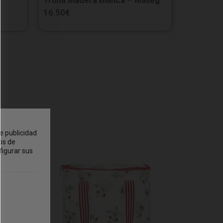
16.50
€
e publicidad
os de
figurar sus