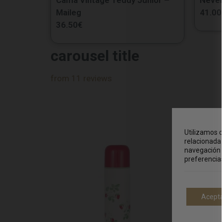
Maileg
41.00
36.50
€
carousel title
from 11 reviews
Utilizamos c
relacionada 
navegación 
preferencia
Acept