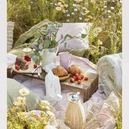
€
30.00
€
ookies propias y de terceros para analizar nuestros servicios y mostrarl
con sus preferencias en base a un perfil elaborado a partir de sus hábit
(por ejemplo, páginas visitadas). Puede obtener más información y con
s.
ar
Rechazar
Personalizar