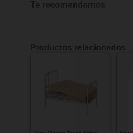
Te recomendamos
Productos relacionados
Cama Vintage Teddy Junior –
Never