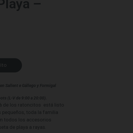
Playa –
ito
en Sallent e Gállego y Formigal
ots (L-V de 9:00 a 20:00).
 de los ratoncitos está listo
s pequeños, toda la familia
on todos los accesorios
eta de playa a rayas.