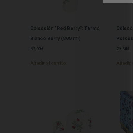
Colección “Red Berry”: Termo
Colecc
Blanco Berry (800 ml)
Porcel
37.00
€
27.50
€
Añadir al carrito
Añadir 