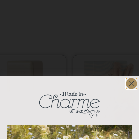
a metal crema – Maileg
My First Bunny in Box