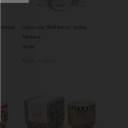
illetas
Colección “Red Berry”: Bolsa
Térmica
78.00
€
Añadir al carrito