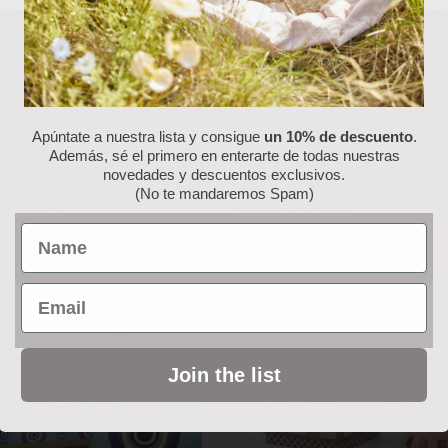
ión “Red Berry”: Mug
Colección “Red Berry”: Serv
ana
de Papel
Apúntate a nuestra lista y consigue
un 10% de descuento
.
Además, sé el primero en enterarte de todas nuestras
6.50
€
novedades y descuentos exclusivos.
(No te mandaremos Spam)
al carrito
Añadir al carrito
Name
Email
Join the list