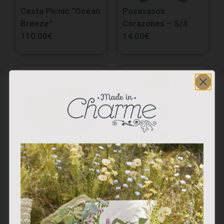
Cesta Picnic “Ocean
Posavasos
Breeze”
Corazones – S/4
110.00
€
14.00
€
Bandeja Melamina
Botella Agua “Frida”
“Sugar Free”
16.00
€
20.00
€
carousel title