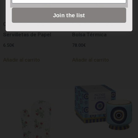
Join the list
Colección “Red Berry”:
Colección “Red Berry”:
Servilletas de Papel
Bolsa Térmica
6.50
€
78.00
€
Añadir al carrito
Añadir al carrito