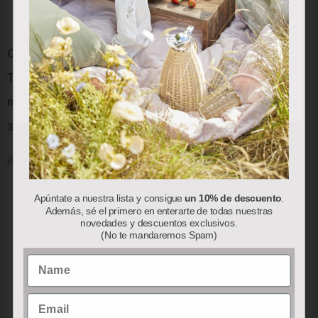
sus preferencias en base a un perfil elaborado a partir de
sus hábitos de navegación (por ejemplo, páginas
visitadas). Puede obtener más información y configurar
sus preferencias.
Colección “Red Berry”:
Colección “Red Berry”:
Termo Blanco Berry (800
Mug Porcelana
Aceptar
Rechazar
Personalizar
ml)
27.50
€
37.00
€
Añadir al carrito
Añadir al carrito
Apúntate a nuestra lista y consigue
un 10% de descuento
.
Además, sé el primero en enterarte de todas nuestras
novedades y descuentos exclusivos.
(No te mandaremos Spam)
Name
Email