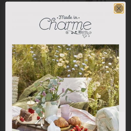
Lámpara Bolas
Set Utensilios Jardín
Madera
38.00
€
24.00
€
62.50
€
37.50
€
carousel title
from 11 reviews
Utilizamos cookies propias y de terceros para analizar
nuestros servicios y mostrarle publicidad relacionada con