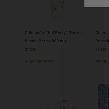
Colección “Red Berry”: Termo
Colecc
Blanco Berry (800 ml)
Porcel
37.00
€
27.50
€
Añadir al carrito
Añadir 