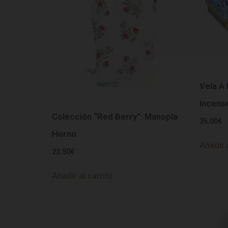
Vela A
Incens
Colección “Red Berry”: Manopla
35.00
€
Horno
Añadir 
23.50
€
Añadir al carrito