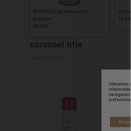
Botella Sifón Decorativo
Cesta
Antiguo
13.00
46.00
€
carousel title
from 11 reviews
Utilizamos c
relacionada 
navegación 
preferencia
Acept