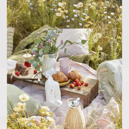
 de madera
Aplique c/Soporte Mader
€
56.00
€
ookies propias y de terceros para analizar nuestros servicios y mostrarl
con sus preferencias en base a un perfil elaborado a partir de sus hábit
(por ejemplo, páginas visitadas). Puede obtener más información y con
s.
ar
Rechazar
Personalizar