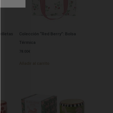
illetas
Colección “Red Berry”: Bolsa
Térmica
78.00
€
Añadir al carrito