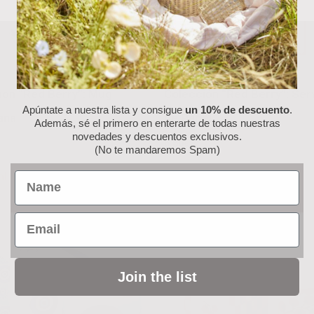
ión “Red Berry”: Mug
Colección “Red Berry”: Serv
Apúntate a nuestra lista y consigue
un 10% de descuento
.
ana
de Papel
Además, sé el primero en enterarte de todas nuestras
novedades y descuentos exclusivos.
6.50
€
(No te mandaremos Spam)
al carrito
Añadir al carrito
Name
Email
Join the list