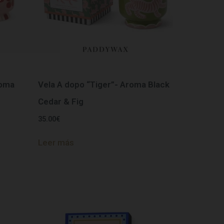
roma
Vela A dopo “Tiger”- Aroma Black
Cedar & Fig
35.00
€
Leer más