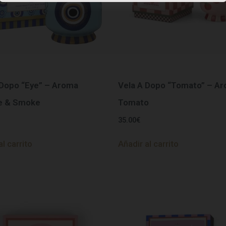
 Dopo “Eye” – Aroma
Vela A Dopo “Tomato” – A
e & Smoke
Tomato
35.00
€
al carrito
Añadir al carrito