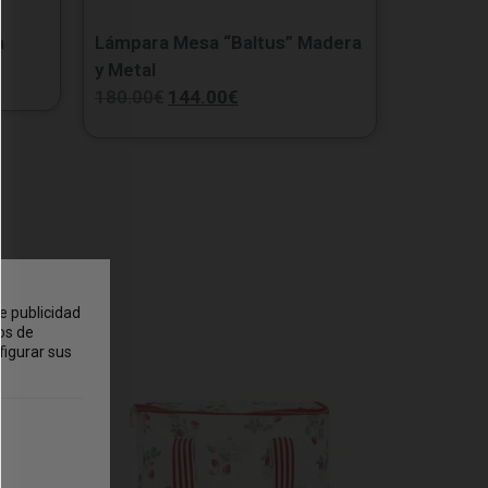
a
Lámpara Mesa “Baltus” Madera
y Metal
180.00
€
144.00
€
e publicidad
os de
figurar sus