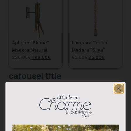
Aplique “Bluma”
Lámpara Techo
Madera Natural
Madera “Silva”
220.00
€
198.00
€
65.00
€
36.00
€
carousel title
from 11 reviews