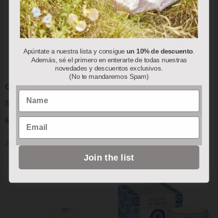
Apúntate a nuestra lista y consigue
un 10% de descuento
.
Además, sé el primero en enterarte de todas nuestras
novedades y descuentos exclusivos.
(No te mandaremos Spam)
Colección “Red Berry”:
Colección “Red Berry”:
Name
Servilletas de Papel
Bolsa Térmica
Email
6.50
€
78.00
€
Añadir al carrito
Añadir al carrito
Join the list