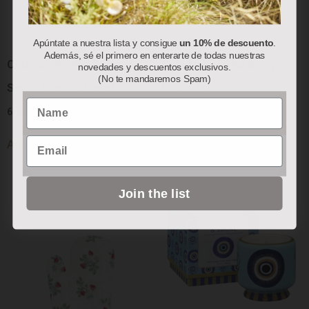
Apúntate a nuestra lista y consigue
un 10% de descuento
.
Además, sé el primero en enterarte de todas nuestras
Colección “Red Berry”:
Colección “Red Berry”:
novedades y descuentos exclusivos.
(No te mandaremos Spam)
Servilletas de Papel
Bolsa Térmica
Name
6.50
€
78.00
€
Email
Añadir al carrito
Añadir al carrito
Join the list