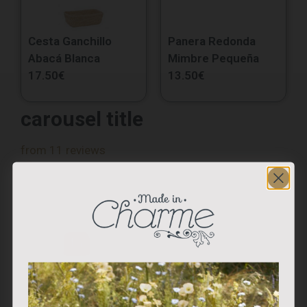
Cesta Ganchillo
Panera Redonda
Abacá Blanca
Mimbre Pequeña
17.50
€
13.50
€
carousel title
from 11 reviews