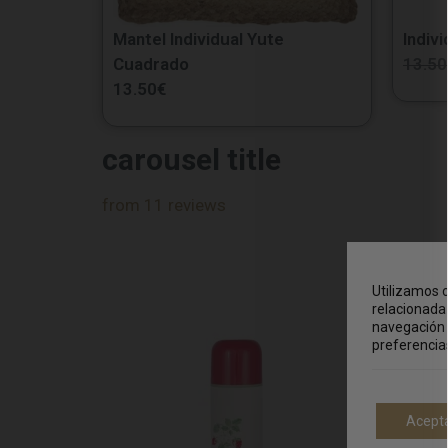
Mantel Individual Yute
Indivi
Cuadrado
13.50
13.50
€
carousel title
from 11 reviews
Utilizamos c
relacionada 
navegación 
preferencia
Acept