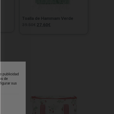
Toalla de Hammam Verde
39.50
€
27.60
€
e publicidad
os de
figurar sus