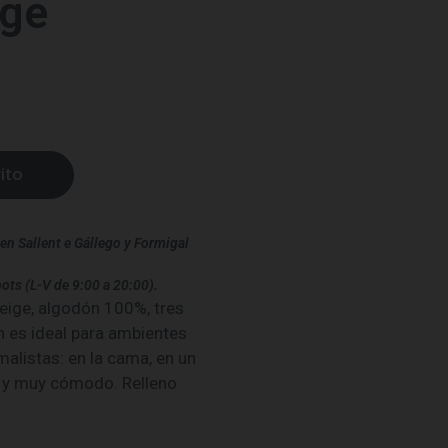
ige
ito
en Sallent e Gállego y Formigal
ots (L-V de 9:00 a 20:00).
eige, algodón 100%, tres
n es ideal para ambientes
alistas: en la cama, en un
o y muy cómodo. Relleno