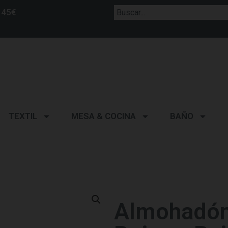
 45€
TEXTIL
MESA & COCINA
BAÑO
Almohadón