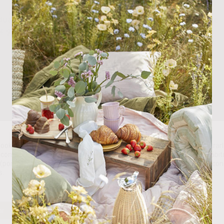
dual Paja Natural
Panera Redonda Mimbre
€
9.50
€
Grande
15.00
€
ookies propias y de terceros para analizar nuestros servicios y mostrarl
con sus preferencias en base a un perfil elaborado a partir de sus hábit
(por ejemplo, páginas visitadas). Puede obtener más información y con
s.
ar
Rechazar
Personalizar