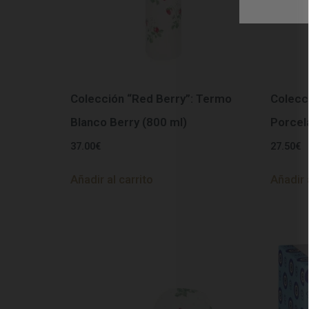
Colección “Red Berry”: Termo
Colecc
Blanco Berry (800 ml)
Porcel
37.00
€
27.50
€
Añadir al carrito
Añadir 