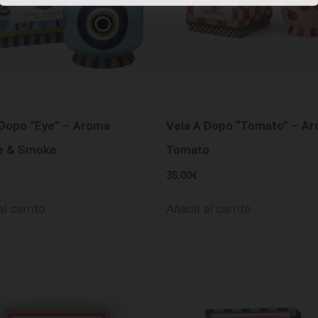
 Dopo “Eye” – Aroma
Vela A Dopo “Tomato” – A
e & Smoke
Tomato
35.00
€
al carrito
Añadir al carrito