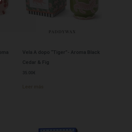
roma
Vela A dopo “Tiger”- Aroma Black
Cedar & Fig
35.00
€
Leer más