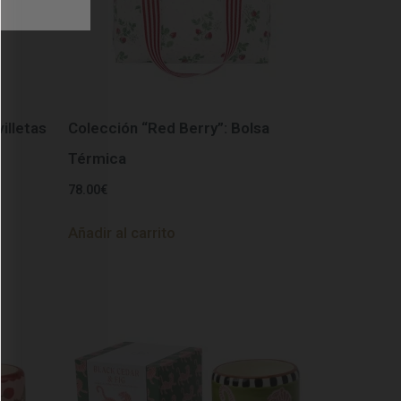
illetas
Colección “Red Berry”: Bolsa
Térmica
78.00
€
Añadir al carrito