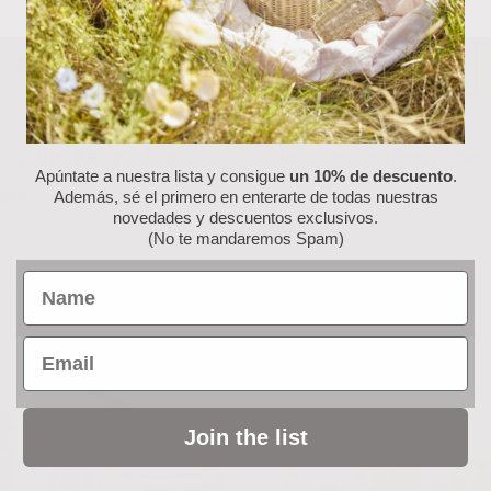
ión “Red Berry”: Mug
Colección “Red Berry”: Serv
Apúntate a nuestra lista y consigue
un 10% de descuento
.
ana
de Papel
Además, sé el primero en enterarte de todas nuestras
novedades y descuentos exclusivos.
6.50
€
(No te mandaremos Spam)
Name
al carrito
Añadir al carrito
Email
Join the list