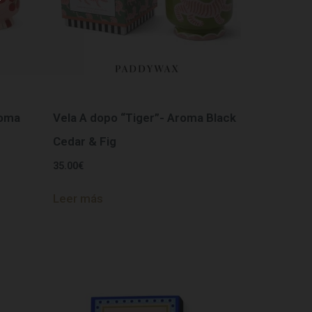
roma
Vela A dopo “Tiger”- Aroma Black
Cedar & Fig
35.00
€
Leer más