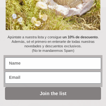
ión “Red Berry”: Mug
Colección “Red Berry”: Serv
Apúntate a nuestra lista y consigue
un 10% de descuento
.
ana
de Papel
Además, sé el primero en enterarte de todas nuestras
novedades y descuentos exclusivos.
6.50
€
(No te mandaremos Spam)
al carrito
Añadir al carrito
Name
Email
Join the list