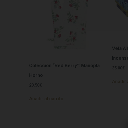
Vela A
Incens
Colección “Red Berry”: Manopla
35.00
€
Horno
Añadir 
23.50
€
Añadir al carrito