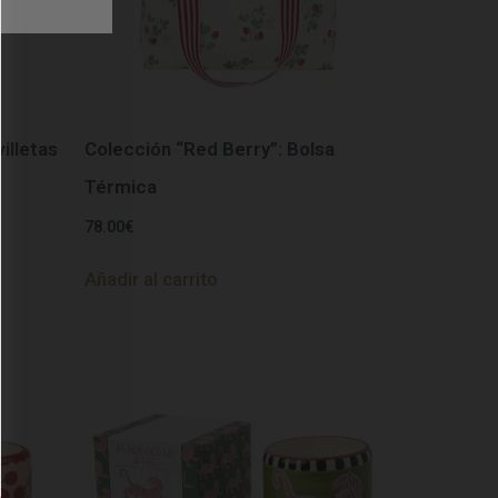
illetas
Colección “Red Berry”: Bolsa
Térmica
78.00
€
Añadir al carrito