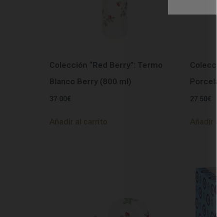
Colección “Red Berry”: Termo
Colecc
Blanco Berry (800 ml)
Porcel
37.00
€
27.50
€
Añadir al carrito
Añadir 