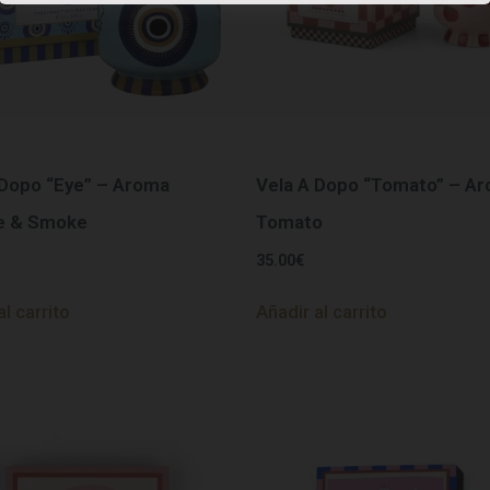
 Dopo “Eye” – Aroma
Vela A Dopo “Tomato” – A
e & Smoke
Tomato
35.00
€
al carrito
Añadir al carrito