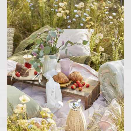
n de Cristal con Ondas
Percha Botón XL Madera
es
Blanca
€
22.50
€
13.00
€
-
18.90
€
ookies propias y de terceros para analizar nuestros servicios y mostrarl
con sus preferencias en base a un perfil elaborado a partir de sus hábit
(por ejemplo, páginas visitadas). Puede obtener más información y con
s.
ar
Rechazar
Personalizar