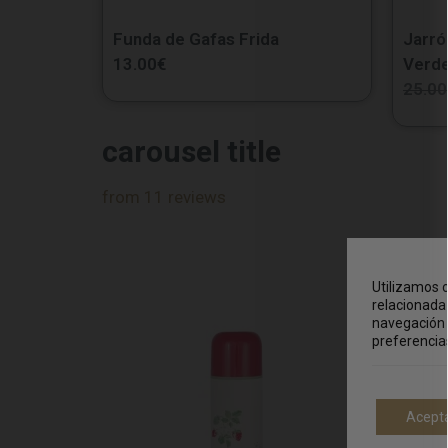
Funda de Gafas Frida
Jarró
13.00
€
Verd
25.00
carousel title
from 11 reviews
Utilizamos c
relacionada 
navegación 
preferencia
Acept