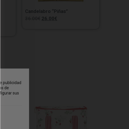
Candelabro “Piñas”
36.00
€
26.00
€
e publicidad
os de
figurar sus