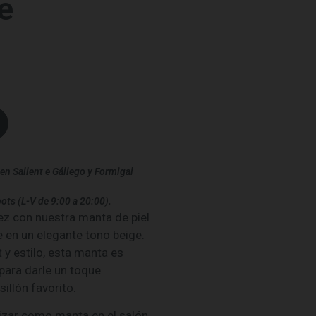
e
en Sallent e Gállego y Formigal
ots (L-V de 9:00 a 20:00).
idez con nuestra manta de piel
e en un elegante tono beige.
 y estilo, esta manta es
 para darle un toque
illón favorito.
ilizar como manta en el salón,