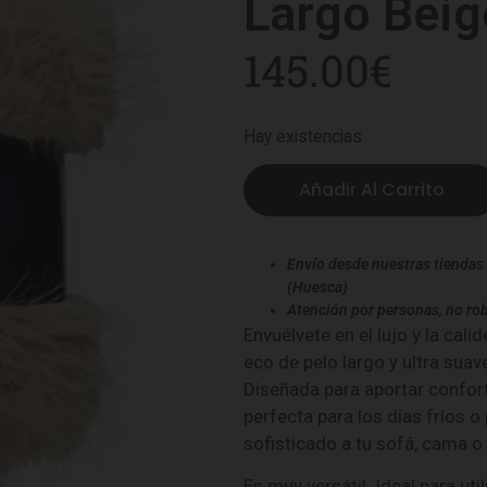
Largo Beig
145.00
€
Hay existencias
Añadir Al Carrito
Envío desde nuestras tiendas 
(Huesca)
Atención por personas, no rob
Envuélvete en el lujo y la cal
eco de pelo largo y ultra suav
Diseñada para aportar confort
perfecta para los días fríos o
sofisticado a tu sofá, cama o s
Es muy versátil. Ideal para ut