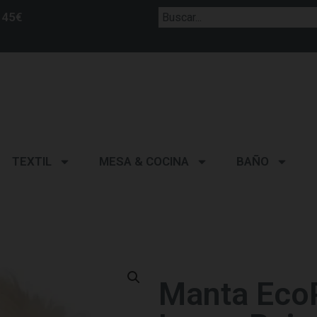
 45€
TEXTIL
MESA & COCINA
BAÑO
Manta EcoP