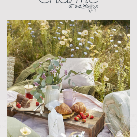
 Polar Suave Gris Oscuro
€
ookies propias y de terceros para analizar nuestros servicios y mostrarl
con sus preferencias en base a un perfil elaborado a partir de sus hábit
(por ejemplo, páginas visitadas). Puede obtener más información y con
s.