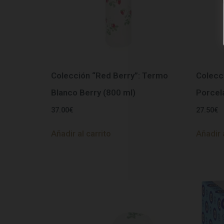
Colección “Red Berry”: Termo
Colecc
Blanco Berry (800 ml)
Porcel
37.00
€
27.50
€
Añadir al carrito
Añadir 