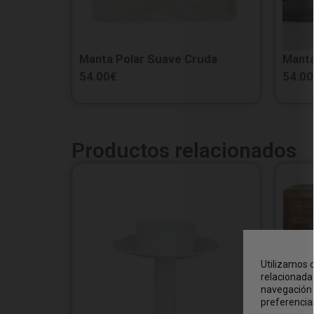
Manta Polar Suave Cruda
Manta
54.00
€
54.00
Productos relacionados
Utilizamos c
relacionada 
navegación 
preferencia