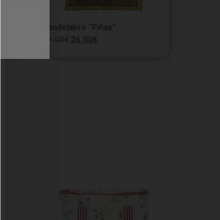
a
Candelabro “Piñas”
36.00
€
26.00
€