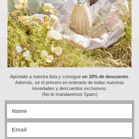
era de Mesa Madera
Bandeja Cuadrada Pauloni
ar
Rechazar
Personalizar
0
€
13.00
€
Apúntate a nuestra lista y consigue
un 10% de descuento
.
Además, sé el primero en enterarte de todas nuestras
novedades y descuentos exclusivos.
(No te mandaremos Spam)
Name
Email