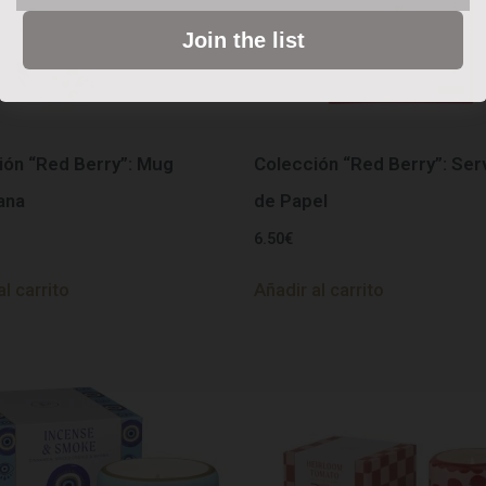
Join the list
ión “Red Berry”: Mug
Colección “Red Berry”: Serv
ana
de Papel
6.50
€
al carrito
Añadir al carrito