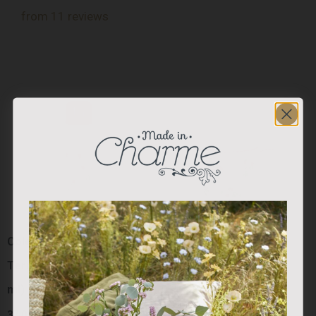
from 11 reviews
Colección “Red Berry”:
Colección “Red Berry”:
Termo Blanco Berry (800
Mug Porcelana
ml)
27.50
€
37.00
€