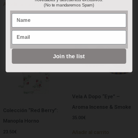
Añadir al carrito
Añadir al carrito
(No te mandaremos Spam)
Name
Email
Join the list
Vela A Dopo “Eye” –
Aroma Incense & Smoke
Colección “Red Berry”:
35.00
€
Manopla Horno
23.50
€
Añadir al carrito